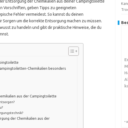
i der Entsorgung der Chemikalien aus deiner Campingtoilette
Kann
ten Vorschriften, geben Tipps zu geeigneten
Tro
ypische Fehler vermeidest. So kannst du deinen
ir Sorgen um die korrekte Entsorgung machen zu müssen.
Bes
ewusst zu handeln und gibt dir praktische Hinweise, die du
nnst.
E
ingtoilette
M
 Campingtoiletten-Chemikalien besonders
H
A
k
hemikalien aus der Campingtoilette
ntsorgen?
u?
orgungstechnik?
orgung der Chemikalien aus der
*
A