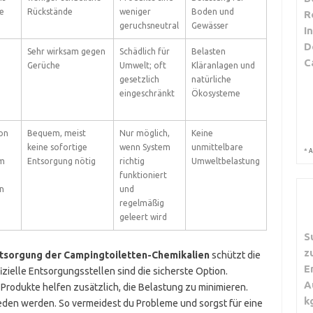
e
Rückstände
weniger
Boden und
R
geruchsneutral
Gewässer
I
D
Sehr wirksam gegen
Schädlich für
Belasten
C
Gerüche
Umwelt; oft
Kläranlagen und
gesetzlich
natürliche
eingeschränkt
Ökosysteme
on
Bequem, meist
Nur möglich,
Keine
keine sofortige
wenn System
unmittelbare
*
A
em
Entsorgung nötig
richtig
Umweltbelastung
funktioniert
n
und
regelmäßig
geleert wird
S
z
tsorgung der Campingtoiletten-Chemikalien
schützt die
E
izielle Entsorgungsstellen sind die sicherste Option.
A
Produkte helfen zusätzlich, die Belastung zu minimieren.
k
eden werden. So vermeidest du Probleme und sorgst für eine