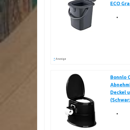
ECO Gra
*
Anzeige
Bonnlo C
Abnehmba
Deckel u
(Schwar