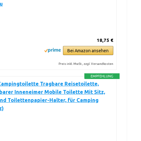
u
18,75 €
Bei Amazon ansehen
Preis inkl. MwSt., zzgl. Versandkosten
EMPFEHLUNG
ampingtoilette Tragbare Reisetoilette,
rer Inneneimer Mobile Toilette Mit Sitz,
nd Toilettenpapier-Halter, für Camping
z)