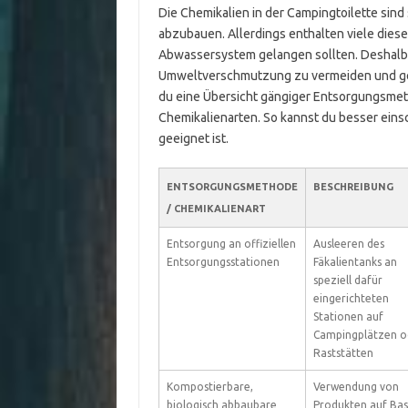
Die Chemikalien in der Campingtoilette sind
abzubauen. Allerdings enthalten viele dieser
Abwassersystem gelangen sollten. Deshalb i
Umweltverschmutzung zu vermeiden und gese
du eine Übersicht gängiger Entsorgungsme
Chemikalienarten. So kannst du besser ein
geeignet ist.
ENTSORGUNGSMETHODE
BESCHREIBUNG
/ CHEMIKALIENART
Entsorgung an offiziellen
Ausleeren des
Entsorgungsstationen
Fäkalientanks an
speziell dafür
eingerichteten
Stationen auf
Campingplätzen o
Raststätten
Kompostierbare,
Verwendung von
biologisch abbaubare
Produkten auf Bas