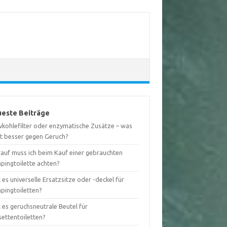
este Beiträge
ivkohlefilter oder enzymatische Zusätze – was
kt besser gegen Geruch?
auf muss ich beim Kauf einer gebrauchten
pingtoilette achten?
 es universelle Ersatzsitze oder -deckel für
pingtoiletten?
 es geruchsneutrale Beutel für
settentoiletten?