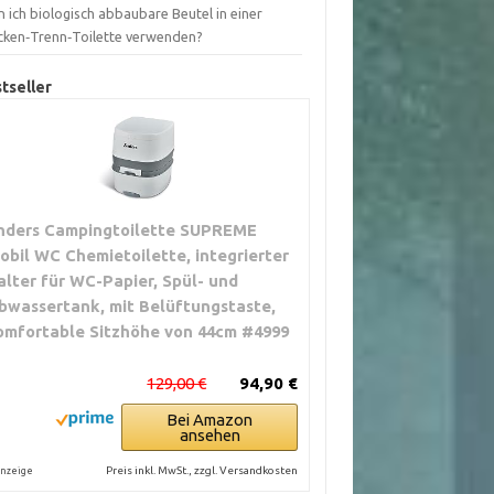
 ich biologisch abbaubare Beutel in einer
cken‑Trenn‑Toilette verwenden?
tseller
nders Campingtoilette SUPREME
obil WC Chemietoilette, integrierter
alter für WC-Papier, Spül- und
bwassertank, mit Belüftungstaste,
omfortable Sitzhöhe von 44cm #4999
129,00 €
94,90 €
Bei Amazon
ansehen
Preis inkl. MwSt., zzgl. Versandkosten
nzeige