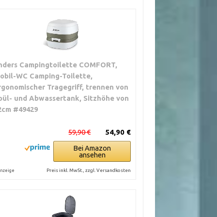
nders Campingtoilette COMFORT,
obil-WC Camping-Toilette,
rgonomischer Tragegriff, trennen von
pül- und Abwassertank, Sitzhöhe von
2cm #49429
59,90 €
54,90 €
Bei Amazon
ansehen
Preis inkl. MwSt., zzgl. Versandkosten
nzeige