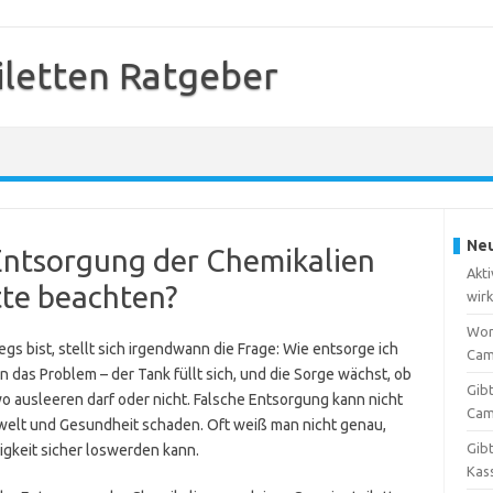
letten Ratgeber
Neu
 Entsorgung der Chemikalien
Akt
tte beachten?
wir
Wor
s bist, stellt sich irgendwann die Frage: Wie entsorge ich
Cam
 das Problem – der Tank füllt sich, und die Sorge wächst, ob
Gibt
wo ausleeren darf oder nicht. Falsche Entsorgung kann nicht
Cam
elt und Gesundheit schaden. Oft weiß man nicht genau,
Gibt
igkeit sicher loswerden kann.
Kas