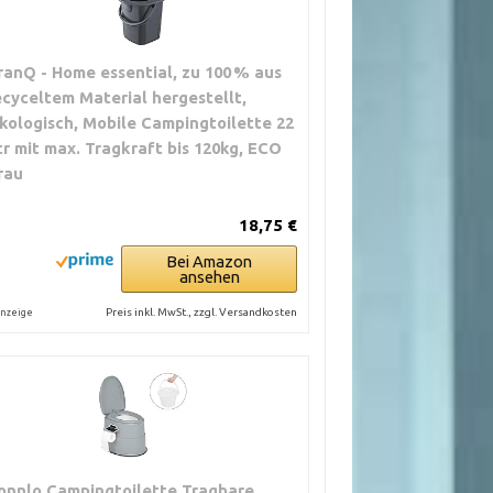
ranQ - Home essential, zu 100 % aus
ecyceltem Material hergestellt,
kologisch, Mobile Campingtoilette 22
tr mit max. Tragkraft bis 120kg, ECO
rau
18,75 €
Bei Amazon
ansehen
Preis inkl. MwSt., zzgl. Versandkosten
nzeige
onnlo Campingtoilette Tragbare