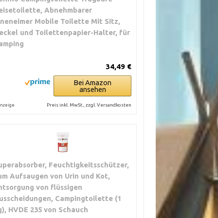
eisetoilette, Abnehmbarer
nneneimer Mobile Toilette Mit Sitz,
eckel und Toilettenpapier-Halter, für
amping
34,49 €
Bei Amazon
ansehen
Preis inkl. MwSt., zzgl. Versandkosten
nzeige
uperabsorber, Feuchtigkeitsschützer,
um Aufsaugen von Urin und Kot,
ntsorgung von flüssigen
usscheidungen, Campingtoilette (1
g), HVDE 235 von Schauch