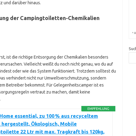
 und darüber hinaus.
rgung der Campingtoiletten-Chemikalien
*
A
Suc
t, ist die richtige Entsorgung der Chemikalien besonders
verursachen. Vielleicht weißt du noch nicht genau, wo du auf
ndest oder wie das System funktioniert. Trotzdem solltest du
 Das verhindert nicht nur Umweltverschmutzung, sondern
 dem Betreiber bekommst. Für Gelegenheitscamper ist es
ntsorgungsregeln vertraut zu machen, damit keine
.
EMPFEHLUNG
Home essential, zu 100 % aus recyceltem
 hergestellt, Ökologisch, Mobile
oilette 22 Ltr mit max. Tragkraft bis 120kg,