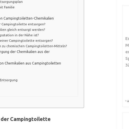
ntsorgungsplan
t Familie
von Campingtoiletten-Chemikalien
r Campingtoilette entsorgen?
lien gleich entsorgt werden?
station in der Nähe ist?
E
meiner Campingtoilette entsorgen?
M
n zu chemischen Campingtoiletten-Mitteln?
e
orgung der Chemikalien aus der
S
on Chemikalien aus Campingtoiletten
3
 Entsorgung
*
A
 der Campingtoilette