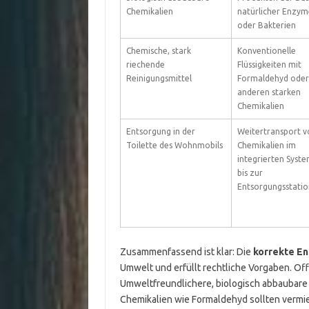
Chemikalien
natürlicher Enzym
oder Bakterien
Chemische, stark
Konventionelle
riechende
Flüssigkeiten mit
Reinigungsmittel
Formaldehyd oder
anderen starken
Chemikalien
Entsorgung in der
Weitertransport v
Toilette des Wohnmobils
Chemikalien im
integrierten Syst
bis zur
Entsorgungsstatio
Zusammenfassend ist klar: Die
korrekte En
Umwelt und erfüllt rechtliche Vorgaben. Off
Umweltfreundlichere, biologisch abbaubare 
Chemikalien wie Formaldehyd sollten vermi