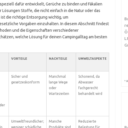
 speziell dafür entwickelt, Gerüche zu binden und Fäkalien
 Lösungen Stoffe, die nicht einfach in die Natur oder das
st die richtige Entsorgung wichtig, um
B
tzliche Vorgaben einzuhalten. In diesem Abschnitt findest
r
thoden und die Eigenschaften verschiedener
Ö
schätzen, welche Lösung für deinen Campingalltag am besten
L
G
VORTEILE
NACHTEILE
UMWELTASPEKTE
Sicher und
Manchmal
Schonend, da
*
A
gesetzeskonform
lange Wege
Abwasser
oder
fachgerecht
Wartezeiten
behandelt wird
der
Umweltfreundlicher;
Manche
Reduzierte
B
is
weniger schädliche
Produkte sind
Belastung für