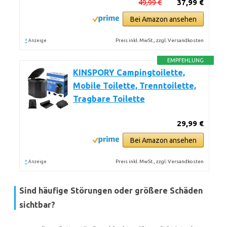
49,99 €
37,99 €
Bei Amazon ansehen
*
Preis inkl. MwSt., zzgl. Versandkosten
Anzeige
EMPFEHLUNG
KINSPORY Campingtoilette,
Mobile Toilette, Trenntoilette,
Tragbare Toilette
29,99 €
Bei Amazon ansehen
*
Preis inkl. MwSt., zzgl. Versandkosten
Anzeige
Sind häufige Störungen oder größere Schäden
sichtbar?