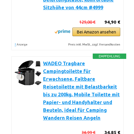
Sitzhöhe von 44cm #4999
129,00 €
94,90 €
Bei Amazon ansehen
*
Preis inkl. MwSt., zzgl. Versandkosten
Anzeige
EMPFEHLUNG
WADEO Tragbare
Campingtoilette für
Erwachsene, Faltbare
Reisetoilette mit Belastbarkeit
bis zu 200kg, Mobile Toilette mit
Papier- und Handyhalter und
Beuteln, ideal für Camping
Wandern Reisen Angeln
36,99 €
34,85 €