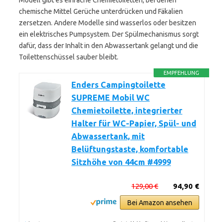
Modell gibt es einfache Chemietoiletten, bei denen
chemische Mittel Gerüche unterdrücken und Fäkalien
zersetzen. Andere Modelle sind wasserlos oder besitzen
ein elektrisches Pumpsystem. Der Spülmechanismus sorgt
dafür, dass der Inhalt in den Abwassertank gelangt und die
Toilettenschüssel sauber bleibt.
EMPFEHLUNG
Enders Campingtoilette
SUPREME Mobil WC
Chemietoilette, integrierter
Halter für WC-Papier, Spül- und
Abwassertank, mit
Belüftungstaste, komfortable
Sitzhöhe von 44cm #4999
129,00 €
94,90 €
Bei Amazon ansehen