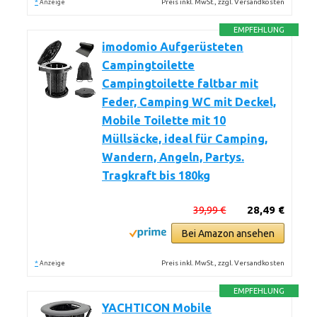
*
Preis inkl. MwSt., zzgl. Versandkosten
Anzeige
EMPFEHLUNG
imodomio Aufgerüsteten
Campingtoilette
Campingtoilette faltbar mit
Feder, Camping WC mit Deckel,
Mobile Toilette mit 10
Müllsäcke, ideal für Camping,
Wandern, Angeln, Partys.
Tragkraft bis 180kg
39,99 €
28,49 €
Bei Amazon ansehen
*
Preis inkl. MwSt., zzgl. Versandkosten
Anzeige
EMPFEHLUNG
YACHTICON Mobile