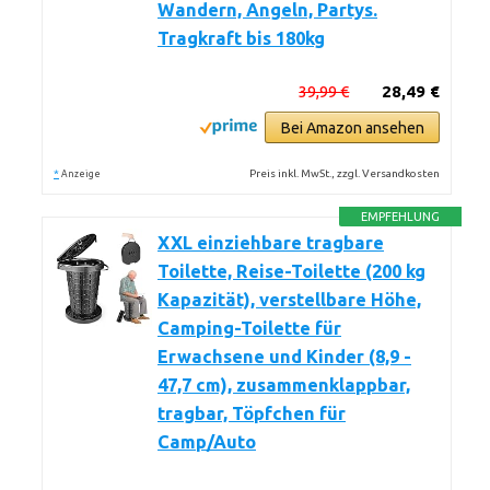
Wandern, Angeln, Partys.
Tragkraft bis 180kg
39,99 €
28,49 €
Bei Amazon ansehen
*
Preis inkl. MwSt., zzgl. Versandkosten
Anzeige
EMPFEHLUNG
XXL einziehbare tragbare
Toilette, Reise-Toilette (200 kg
Kapazität), verstellbare Höhe,
Camping-Toilette für
Erwachsene und Kinder (8,9 -
47,7 cm), zusammenklappbar,
tragbar, Töpfchen für
Camp/Auto