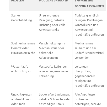
PROBLEM
MÖGLICHE URSACHEN
EMPFOHLENE
GEGENMASSNAHMEN
Starke
Unzureichende
Toilette gründlich
Geruchsbildung
Reinigung, defekte
reinigen, Dichtungen
Dichtung oder volle
kontrollieren und
Abwassertanks
Abwassertank
regelmäßig entleeren
Spülmechanismus
Verschmutzungen im
Mechanismus
klemmt oder
Mechanismus oder
säubern und bei
funktioniert nicht
bakterielle
Bedarf Schmiermittel
Ablagerungen
verwenden
Wasser läuft
Verstopfte Leitungen
Leitungen
nicht richtig ab
oder unangemessene
überprüfen,
Entleerung
gegebenenfalls
reinigen und
regelmäßig entleeren
Undichtigkeiten
Lockere Verbindungen,
Alle Anschlüsse
an Anschlüssen
defekte Schläuche oder
prüfen und
oder Tank
beschädigte Tanks
befestigen, defekte