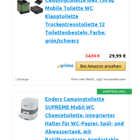
Campingtoilette max 150 kg
Mobile Toilette WC
Klapptoilette
Trockentrenntoilette 12
Toilettenbeuteln, Farbe:
grün/schwarz
34,99 €
29,99 €
Bei Amazon ansehen
*
Preis inkl. MwSt., zzgl. Versandkosten
Anzeige
EMPFEHLUNG
Enders Campingtoilette
SUPREME Mobil WC
Chemietoilette, integrierter
Halter für WC-Papier, Spül- und
Abwassertank, mit
Belüftungstaste, komfortable