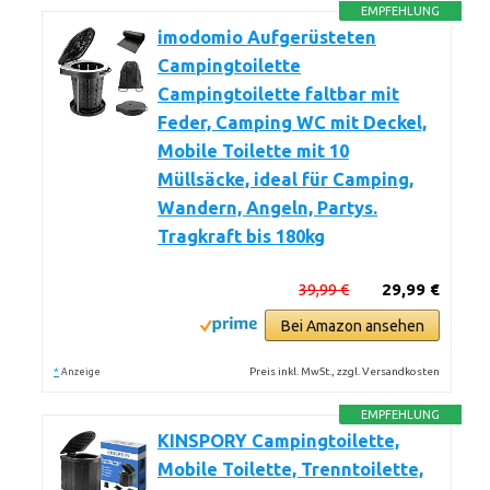
EMPFEHLUNG
imodomio Aufgerüsteten
Campingtoilette
Campingtoilette faltbar mit
Feder, Camping WC mit Deckel,
Mobile Toilette mit 10
Müllsäcke, ideal für Camping,
Wandern, Angeln, Partys.
Tragkraft bis 180kg
39,99 €
29,99 €
Bei Amazon ansehen
*
Preis inkl. MwSt., zzgl. Versandkosten
Anzeige
EMPFEHLUNG
KINSPORY Campingtoilette,
Mobile Toilette, Trenntoilette,