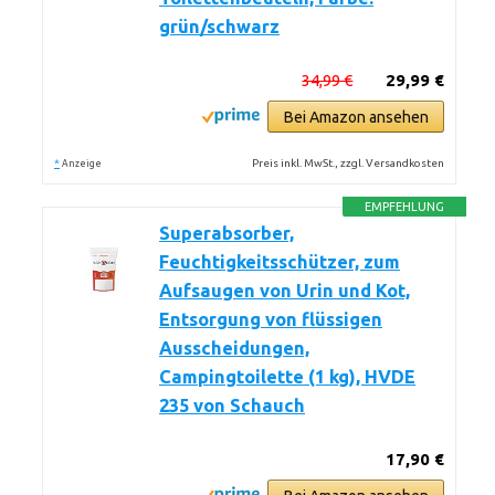
grün/schwarz
34,99 €
29,99 €
Bei Amazon ansehen
*
Preis inkl. MwSt., zzgl. Versandkosten
Anzeige
EMPFEHLUNG
Superabsorber,
Feuchtigkeitsschützer, zum
Aufsaugen von Urin und Kot,
Entsorgung von flüssigen
Ausscheidungen,
Campingtoilette (1 kg), HVDE
235 von Schauch
17,90 €