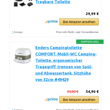
Tragbare Toilette
29,99 €
Bei Amazon ansehen
*
Preis inkl. MwSt., zzgl. Versandkosten
Anzeige
EMPFEHLUNG
Enders Campingtoilette
COMFORT, Mobil-WC Camping-
Toilette, ergonomischer
Tragegriff, trennen von Spül-
und Abwassertank, Sitzhöhe
von 32cm #49429
59,90 €
54,90 €
Bei Amazon ansehen
*
Preis inkl. MwSt., zzgl. Versandkosten