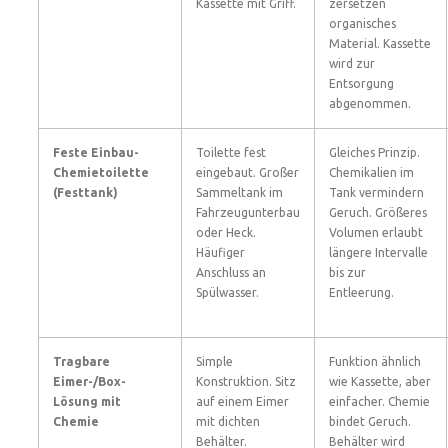
Kassette mit Griff.
zersetzen
organisches
Material. Kassette
wird zur
Entsorgung
abgenommen.
Feste Einbau-
Toilette fest
Gleiches Prinzip.
Chemietoilette
eingebaut. Großer
Chemikalien im
(Festtank)
Sammeltank im
Tank vermindern
Fahrzeugunterbau
Geruch. Größeres
oder Heck.
Volumen erlaubt
Häufiger
längere Intervalle
Anschluss an
bis zur
Spülwasser.
Entleerung.
Tragbare
Simple
Funktion ähnlich
Eimer-/Box-
Konstruktion. Sitz
wie Kassette, aber
Lösung mit
auf einem Eimer
einfacher. Chemie
Chemie
mit dichten
bindet Geruch.
Behälter.
Behälter wird