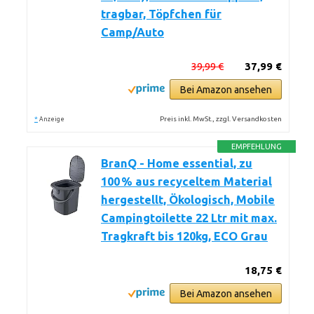
tragbar, Töpfchen für
Camp/Auto
39,99 €
37,99 €
Bei Amazon ansehen
*
Preis inkl. MwSt., zzgl. Versandkosten
Anzeige
EMPFEHLUNG
BranQ - Home essential, zu
100 % aus recyceltem Material
hergestellt, Ökologisch, Mobile
Campingtoilette 22 Ltr mit max.
Tragkraft bis 120kg, ECO Grau
18,75 €
Bei Amazon ansehen