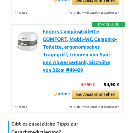
Bei Amazon ansehen
*
Preis inkl. MwSt., zzgl. Versandkosten
Anzeige
EMPFEHLUNG
Enders Campingtoilette
COMFORT, Mobil-WC Camping-
Toilette, ergonomischer
Tragegriff, trennen von Spül-
und Abwassertank, Sitzhöhe
von 32cm #49429
59,90 €
54,90 €
Bei Amazon ansehen
*
Preis inkl. MwSt., zzgl. Versandkosten
Anzeige
Gibt es zusätzliche Tipps zur
Geruchsreduzierung?