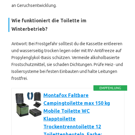
an Geruchsentwicklung.
Wie funktioniert die Toilette im
Winterbetrieb?
Antwort: Bei Frostgefahr solltest du die Kassette entleeren
und wasserseitig trocken legen oder mit RV-Antifreeze auf
Propylenglykol-Basis schützen. Vermeide alkoholbasierte
Frostschutzmittel, sie schaden Dichtungen. Prüfe Heiz- und
Isoliersysteme bei festen Einbauten und halte Leitungen
frostfrei.
EMPFEHLUNG
Montafox Faltbare
Campingtoilette max 150 kg
Mobile Toilette WC
Klapptoilette
Trockentrenntoilette 12
Toilettenbeuteln, Farbe: