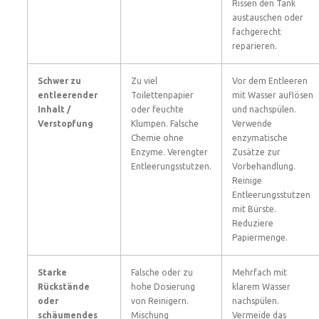
Rissen den Tank
austauschen oder
fachgerecht
reparieren.
Schwer zu
Zu viel
Vor dem Entleeren
entleerender
Toilettenpapier
mit Wasser auflösen
Inhalt /
oder feuchte
und nachspülen.
Verstopfung
Klumpen. Falsche
Verwende
Chemie ohne
enzymatische
Enzyme. Verengter
Zusätze zur
Entleerungsstutzen.
Vorbehandlung.
Reinige
Entleerungsstutzen
mit Bürste.
Reduziere
Papiermenge.
Starke
Falsche oder zu
Mehrfach mit
Rückstände
hohe Dosierung
klarem Wasser
oder
von Reinigern.
nachspülen.
schäumendes
Mischung
Vermeide das