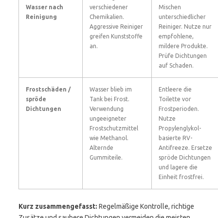
Wasser nach
verschiedener
Mischen
Reinigung
Chemikalien.
unterschiedlicher
Aggressive Reiniger
Reiniger. Nutze nur
greifen Kunststoffe
empfohlene,
an.
mildere Produkte.
Prüfe Dichtungen
auf Schaden.
Frostschäden /
Wasser blieb im
Entleere die
spröde
Tank bei Frost.
Toilette vor
Dichtungen
Verwendung
Frostperioden.
ungeeigneter
Nutze
Frostschutzmittel
Propylenglykol-
wie Methanol.
basierte RV-
Alternde
Antifreeze. Ersetze
Gummiteile.
spröde Dichtungen
und lagere die
Einheit frostfrei.
Kurz zusammengefasst:
Regelmäßige Kontrolle, richtige
Zusätze und saubere Dichtungen vermeiden die meisten