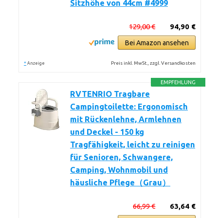
Sitzhöhe von 44cm #4999
129,00 €
94,90 €
Bei Amazon ansehen
*
Preis inkl. MwSt., zzgl. Versandkosten
Anzeige
EMPFEHLUNG
RVTENRIO Tragbare
Campingtoilette: Ergonomisch
mit Rückenlehne, Armlehnen
und Deckel - 150 kg
Tragfähigkeit, leicht zu reinigen
für Senioren, Schwangere,
Camping, Wohnmobil und
häusliche Pflege（Grau）
66,99 €
63,64 €