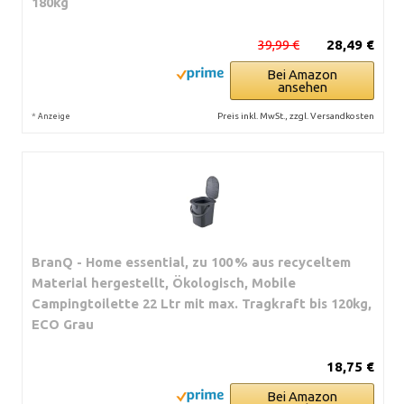
180kg
39,99 €
28,49 €
Bei Amazon
ansehen
*
Preis inkl. MwSt., zzgl. Versandkosten
Anzeige
BranQ - Home essential, zu 100 % aus recyceltem
Material hergestellt, Ökologisch, Mobile
Campingtoilette 22 Ltr mit max. Tragkraft bis 120kg,
ECO Grau
18,75 €
Bei Amazon