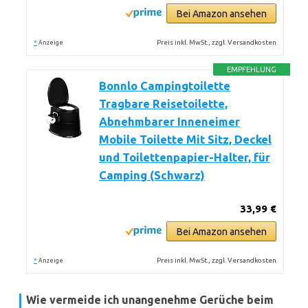
Bei Amazon ansehen
*
Preis inkl. MwSt., zzgl. Versandkosten
Anzeige
EMPFEHLUNG
Bonnlo Campingtoilette
Tragbare Reisetoilette,
Abnehmbarer Inneneimer
Mobile Toilette Mit Sitz, Deckel
und Toilettenpapier-Halter, für
Camping (Schwarz)
33,99 €
Bei Amazon ansehen
*
Preis inkl. MwSt., zzgl. Versandkosten
Anzeige
Wie vermeide ich unangenehme Gerüche beim