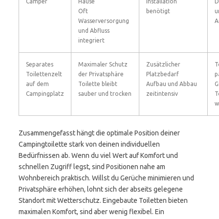
Camper
Hause
Installation
D
Oft
benötigt
u
Wasserversorgung
A
und Abfluss
integriert
Separates
Maximaler Schutz
Zusätzlicher
T
Toilettenzelt
der Privatsphäre
Platzbedarf
p
auf dem
Toilette bleibt
Aufbau und Abbau
G
Campingplatz
sauber und trocken
zeitintensiv
T
w
Zusammengefasst hängt die optimale Position deiner
Campingtoilette stark von deinen individuellen
Bedürfnissen ab. Wenn du viel Wert auf Komfort und
schnellen Zugriff legst, sind Positionen nahe am
Wohnbereich praktisch. Willst du Gerüche minimieren und
Privatsphäre erhöhen, lohnt sich der abseits gelegene
Standort mit Wetterschutz. Eingebaute Toiletten bieten
maximalen Komfort, sind aber wenig flexibel. Ein