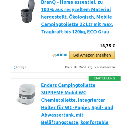
BranQ - Home essential, zu
100 % aus recyceltem Material
hergestellt, Ökologisch, Mobile
Campingtoilette 22 Ltr mit max.
Tragkraft bis 120kg, ECO Grau
18,75 €
Bei Amazon ansehen
*
Preis inkl. MwSt., zzgl. Versandkosten
Anzeige
EMPFEHLUNG
Enders Campingtoilette
SUPREME Mobil WC
Chemietoilette, integrierter
Halter für WC-Papier, Spül- und
Abwassertank, mit
Belüftungstaste, komfortable