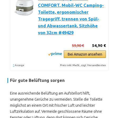
COMFORT, Mobil-WC Camping-
Toilette, ergonomischer
Tragegriff, trennen von Spül-
und Abwassertank, Sitzhöhe
von 32cm #49429
59,90 €
54,90 €
Bei Amazon ansehen
*
Preis inkl. MwSt., zzgl. Versandkosten
Anzeige
Für gute Belüftung sorgen
Eine ausreichende Belüftung am Aufstellort hilft,
unangenehme Gerüche zu vermeiden. Stelle die Toilette
möglichst an einem Ort mit frischer Luft und leichter
Luftzirkulation auf. Vermeide geschlossene Räume ohne
Fenster oder Lüftung, denn dort können sich Gerüche