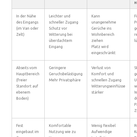
H
In der Nähe
Leichter und
Kann
F
des Eingangs
schneller Zugang
unangenehme
P
(im Van oder
Schutz vor
Gerüche ins
g
Zelt)
Witterung bei
Wohnbereich
r
überdachtem
ziehen
l
Eingang
Platz wird
eingeschränkt
Abseits vom
Geringere
Verlust von
S
Hauptbereich
Geruchsbelästigung
Komfort und
g
(freier
Mehr Privatsphäre
schnellen Zugang
U
Standort auf
Witterungseinflüsse
w
ebenem
stärker
W
Boden)
d
P
Z
Fest
Komfortable
Wenig flexibel
R
eingebaut im
Nutzung wie zu
Aufwendige
K