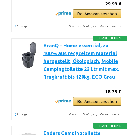
29,99 €
Bei Amazon ansehen
*
Preis inkl. MwSt., zzgl. Versandkosten
Anzeige
EMPFEHLUNG
BranQ - Home essential, zu
100 % aus recyceltem Material
hergestellt, Ökologisch, Mobile
Campingtoilette 22 Ltr mit max.
Tragkraft bis 120kg, ECO Grau
18,75 €
Bei Amazon ansehen
*
Preis inkl. MwSt., zzgl. Versandkosten
Anzeige
EMPFEHLUNG
Enders Campingtoilette