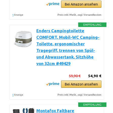
Bei Amazon ansehen
*
Preis inkl. MwSt., zzgl. Versandkosten
Anzeige
EMPFEHLUNG
Enders Campingtoilette
COMFORT, Mobil-WC Camping-
Toilette, ergonomischer
Tragegriff, trennen von Spül-
und Abwassertank, Sitzhöhe
von 32cm #49429
59,90 €
54,90 €
Bei Amazon ansehen
*
Preis inkl. MwSt., zzgl. Versandkosten
Anzeige
EMPFEHLUNG
Montafox Faltbare