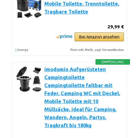
Mobile Toilette, Trenntoilette,
Tragbare Toilette
29,99 €
Bei Amazon ansehen
*
Preis inkl. MwSt., zzgl. Versandkosten
Anzeige
EMPFEHLUNG
imodomio Aufgerüsteten
Campingtoilette
Campingtoilette faltbar mit
Feder, Camping WC mit Deckel,
Mobile Toilette mit 10
Müllsäcke, ideal für Camping,
Wandern, Angeln, Partys.
Tragkraft bis 180kg