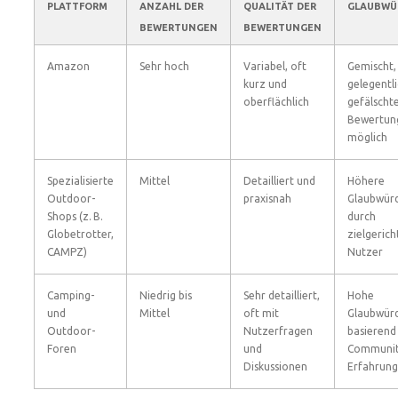
PLATTFORM
ANZAHL DER
QUALITÄT DER
GLAUBWÜ
BEWERTUNGEN
BEWERTUNGEN
Amazon
Sehr hoch
Variabel, oft
Gemischt,
kurz und
gelegentl
oberflächlich
gefälscht
Bewertun
möglich
Spezialisierte
Mittel
Detailliert und
Höhere
Outdoor-
praxisnah
Glaubwürd
Shops (z. B.
durch
Globetrotter,
zielgerich
CAMPZ)
Nutzer
Camping-
Niedrig bis
Sehr detailliert,
Hohe
und
Mittel
oft mit
Glaubwürd
Outdoor-
Nutzerfragen
basierend
Foren
und
Communit
Diskussionen
Erfahrung