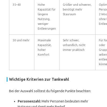
35–40
Hohe
Größer und schwerer,
Optim
Kapazität für
benötigt mehr
Perso
längere
Stauraum
2 Wo
Nutzung,
ohne 
weniger
Entle
Entleerungen
50 und mehr
Maximale
Sehr schwer,
Für Fa
Kapazität,
unhandlich, nicht
oder
hoher
immer praktisch
Grupp
Komfort
selten
entle
könn
Wichtige Kriterien zur Tankwahl
Bei der Auswahl solltest du folgende Punkte beachten:
Personenzahl:
Mehr Personen bedeuten mehr
Nutzung und damit mehr Bedarf.