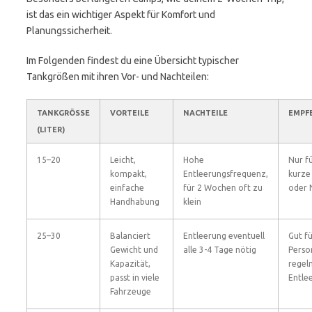
ist das ein wichtiger Aspekt für Komfort und
Planungssicherheit.
Im Folgenden findest du eine Übersicht typischer
Tankgrößen mit ihren Vor- und Nachteilen:
TANKGRÖSSE (
VORTEILE
NACHTEILE
EMPF
LITER)
15–20
Leicht,
Hohe
Nur fü
kompakt,
Entleerungsfrequenz,
kurze
einfache
für 2 Wochen oft zu
oder 
Handhabung
klein
25–30
Balanciert
Entleerung eventuell
Gut fü
Gewicht und
alle 3-4 Tage nötig
Perso
Kapazität,
regel
passt in viele
Entle
Fahrzeuge