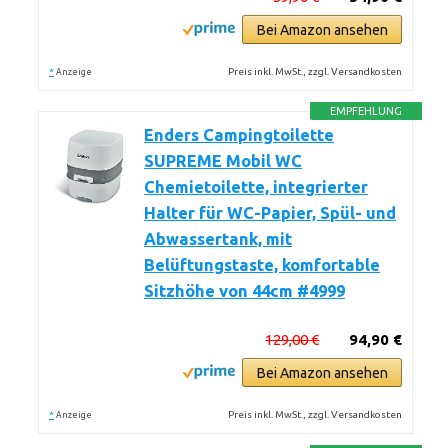
Bei Amazon ansehen
*
Preis inkl. MwSt., zzgl. Versandkosten
Anzeige
EMPFEHLUNG
Enders Campingtoilette
SUPREME Mobil WC
Chemietoilette, integrierter
Halter für WC-Papier, Spül- und
Abwassertank, mit
Belüftungstaste, komfortable
Sitzhöhe von 44cm #4999
129,00 €
94,90 €
Bei Amazon ansehen
*
Preis inkl. MwSt., zzgl. Versandkosten
Anzeige