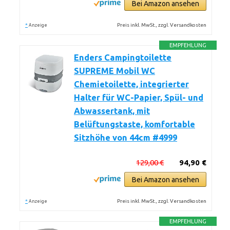
Bei Amazon ansehen
*
Preis inkl. MwSt., zzgl. Versandkosten
Anzeige
EMPFEHLUNG
Enders Campingtoilette
SUPREME Mobil WC
Chemietoilette, integrierter
Halter für WC-Papier, Spül- und
Abwassertank, mit
Belüftungstaste, komfortable
Sitzhöhe von 44cm #4999
129,00 €
94,90 €
Bei Amazon ansehen
*
Preis inkl. MwSt., zzgl. Versandkosten
Anzeige
EMPFEHLUNG