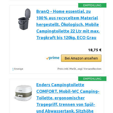
EMPFEHLUNG
BranQ - Home essential, zu
100 % aus recyceltem Material
hergestellt, Ökologisch, Mobile
Campingtoilette 22 Ltr mit max.
Tragkraft bis 120kg, ECO Grau
18,75 €
Bei Amazon ansehen
*
Preis inkl. MwSt., zzgl. Versandkosten
Anzeige
EMPFEHLUNG
Enders Campingtoilette
COMFORT, Mobil-WC Camping-
Toilette, ergonomischer
Tragegriff, trennen von Spül-
und Abwassertank, Sitzhöhe