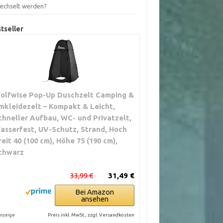
echselt werden?
tseller
olfwise Pop-Up Duschzelt Camping &
mkleidezelt – Kompakt & Leicht,
chneller Aufbau, WC- und Privatzelt,
asserfest, UV-Schutz, Strand, Hoch
reit 40 (100 cm), Höhe 75 (190 cm),
chwarz
33,99 €
31,49 €
Bei Amazon
ansehen
Preis inkl. MwSt., zzgl. Versandkosten
nzeige