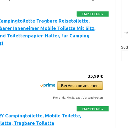
EMPFEHLUNG
ampingtoilette Tragbare Reisetoilette,
rer Inneneimer Mobile Toilette Mit Sitz,
*
A
nd Toilettenpapier-Halter, für Camping
z)
Suc
33,99 €
Bei Amazon ansehen
Preis inkl. MwSt., zzgl. Versandkosten
EMPFEHLUNG
 Campingtoilette, Mobile Toilette,
lette, Tragbare Toilette