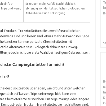
T
ich einfach
Erzeugen mehr Abfall. Nachhaltigkeit
k
 Trips und wenig
abhängig von der tatsächlichen biologischen
B
Abbaubarkeit und Entsorgung.
d Trocken-Trenntoiletten
die umweltfreundlichsten
nterwegs sind und bereit sind, etwas mehr Aufwand in Pflege
heitsnutzer können portable Chemietoiletten mit
*
A
able Alternative sein. Biologisch abbaubare Einweg-
ollten jedoch nicht die erste Wahl bei häufigem Gebrauch sein.
ichste Campingtoilette für mich?
 ich?
B
R
cheidest, solltest du überlegen, wie oft und unter welchen
I
gentlich auf kurzen Trips unterwegs bist, kann eine
D
bare Chemietoilette ausreichen. Für regelmäßige oder längere
C
ne Kompost- oder Trocken-Trenntoilette, die nachhaltiger sind,