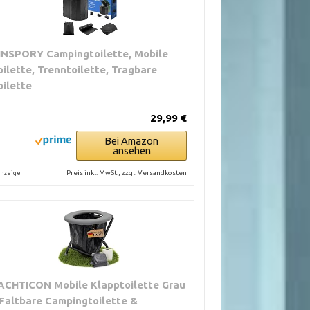
INSPORY Campingtoilette, Mobile
oilette, Trenntoilette, Tragbare
oilette
29,99 €
Bei Amazon
ansehen
Preis inkl. MwSt., zzgl. Versandkosten
nzeige
ACHTICON Mobile Klapptoilette Grau
 Faltbare Campingtoilette &