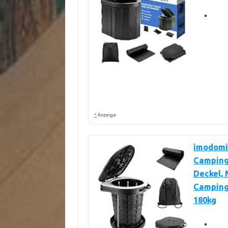
*
Anzeige
imodomi
Campingt
Deckel, 
Camping,
180kg