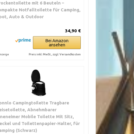
rockentoilette mit 6 Beuteln –
ompakte Notfalltoilette für Camping,
oot, Auto & Outdoor
34,90 €
Bei Amazon
ansehen
Preis inkl. MwSt., zzgl. Versandkosten
nzeige
onnlo Campingtoilette Tragbare
eisetoilette, Abnehmbarer
nneneimer Mobile Toilette Mit Sitz,
eckel und Toilettenpapier-Halter, für
amping (Schwarz)