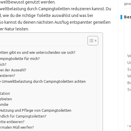
mweltbewusst genutzt werden.
gew
 Umweltbelastung durch Campingtoiletten reduzieren kannst. Du
 wie du die richtige Toilette auswählst und was bei
Bes
 So kannst du deinen nächsten Ausflug entspannter genießen
r Natur leisten.
ten gibt es und wie unterscheiden sie sich?
W
ampingtoilette für mich?
U
ich?
S
bei der Auswahl?
W
vestieren?
die Umweltbelastung durch Campingtoiletten achten
B
S
tation
ebieten
milie
 Nutzung und Pflege von Campingtoiletten
dlich für Campingtoiletten?
ette entleeren?
*
A
ormalen Müll werfen?