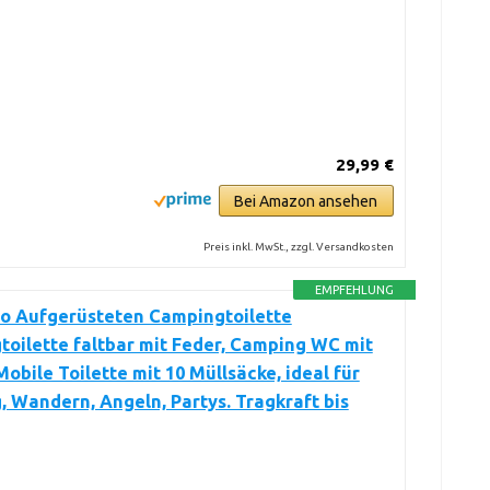
29,99 €
Bei Amazon ansehen
Preis inkl. MwSt., zzgl. Versandkosten
EMPFEHLUNG
o Aufgerüsteten Campingtoilette
oilette faltbar mit Feder, Camping WC mit
Mobile Toilette mit 10 Müllsäcke, ideal für
 Wandern, Angeln, Partys. Tragkraft bis