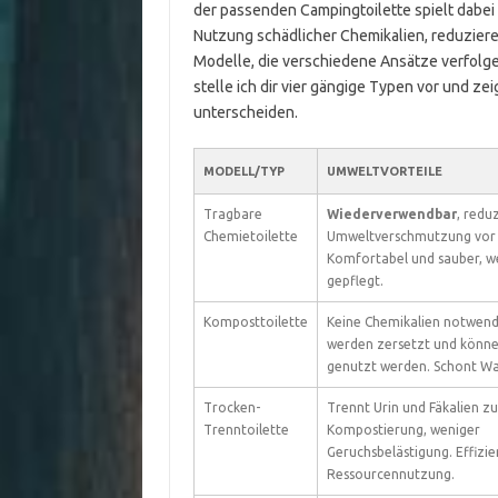
der passenden Campingtoilette spielt dabei 
Nutzung schädlicher Chemikalien, reduziere
Modelle, die verschiedene Ansätze verfolg
stelle ich dir vier gängige Typen vor und ze
unterscheiden.
MODELL/TYP
UMWELTVORTEILE
Tragbare
Wiederverwendbar
, redu
Chemietoilette
Umweltverschmutzung vor 
Komfortabel und sauber, w
gepflegt.
Komposttoilette
Keine Chemikalien notwendi
werden zersetzt und könne
genutzt werden. Schont Wa
Trocken-
Trennt Urin und Fäkalien z
Trenntoilette
Kompostierung, weniger
Geruchsbelästigung. Effizie
Ressourcennutzung.