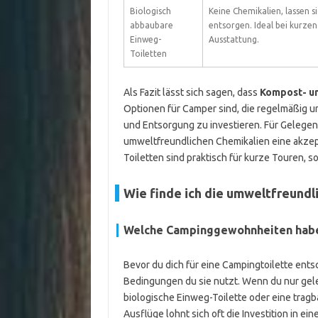
Biologisch
Keine Chemikalien, lassen s
abbaubare
entsorgen. Ideal bei kurzen
Einweg-
Ausstattung.
Toiletten
Als Fazit lässt sich sagen, dass
Kompost- un
Optionen für Camper sind, die regelmäßig u
und Entsorgung zu investieren. Für Gelegen
umweltfreundlichen Chemikalien eine akzept
Toiletten sind praktisch für kurze Touren, s
Wie finde ich die umweltfreundl
Welche Campinggewohnheiten habe
Bevor du dich für eine Campingtoilette ents
Bedingungen du sie nutzt. Wenn du nur gele
biologische Einweg-Toilette oder eine trag
Ausflüge lohnt sich oft die Investition in ei