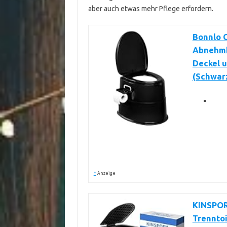
aber auch etwas mehr Pflege erfordern.
Bonnlo C
Abnehmba
Deckel u
(Schwar
*
Anzeige
KINSPORY
Trenntoi