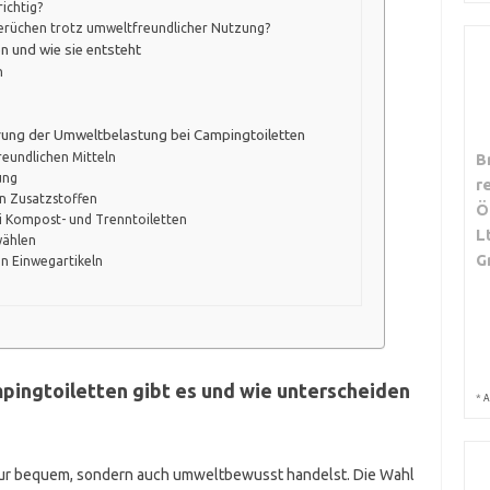
ichtig?
rüchen trotz umweltfreundlicher Nutzung?
 und wie sie entsteht
n
rung der Umweltbelastung bei Campingtoiletten
eundlichen Mitteln
B
ung
r
n Zusatzstoffen
Ö
i Kompost- und Trenntoiletten
L
wählen
G
n Einwegartikeln
ingtoiletten gibt es und wie unterscheiden
*
A
t nur bequem, sondern auch umweltbewusst handelst. Die Wahl