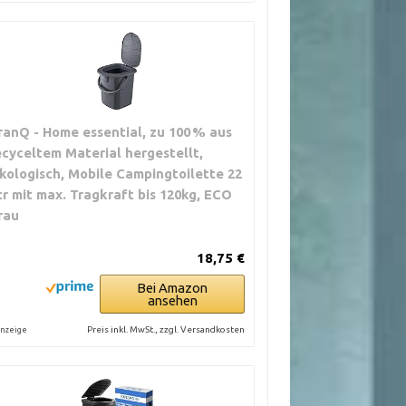
ranQ - Home essential, zu 100 % aus
ecyceltem Material hergestellt,
kologisch, Mobile Campingtoilette 22
tr mit max. Tragkraft bis 120kg, ECO
rau
18,75 €
Bei Amazon
ansehen
Preis inkl. MwSt., zzgl. Versandkosten
nzeige