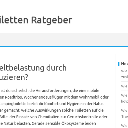
letten Ratgeber
Neu
eltbelastung durch
Wie 
uzieren?
zusä
Wie 
t du sicherlich die Herausforderungen, die eine mobile
Wie 
ngeren Roadtrips, Wochenendausflügen mit dem Wohnmobil oder
hol
Campingtoilette bietet dir Komfort und Hygiene in der Natur.
er gemacht, welche Auswirkungen solche Toiletten auf die
Wie 
Tro
lle, der Einsatz von Chemikalien zur Geruchskontrolle oder
ie Natur belasten. Gerade sensible Ökosysteme leiden
Wie 