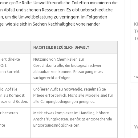
eine große Rolle. Umweltfreundliche Toiletten minimieren die
n Abfall und schonen Ressourcen. Es gibt unterschiedliche
en, um die Umweltbelastung zu verringern. Im Folgenden
K
ige, wie sie sich in Sachen Nachhaltigkeit voneinander
T
T
NACHTEILE BEZÜGLICH UMWELT
ziert direkte
Nutzung von Chemikalien zur
Ort.
Geruchskontrolle, die biologisch schwer
enn korrekt
abbaubar sein können. Entsorgung muss
*
A
sachgerecht erfolgen.
g. Abfälle
Größerer Aufbau notwendig, regelmäßige
n als Kompost
Pflege erforderlich. Nicht alle Modelle sind für
sser und Böden.
alle Campingbedingungen geeignet.
ur besseren
Meist etwas komplexer im Handling, höhere
Anschaffungskosten. Benötigt entsprechende
nte
Entsorgungsmöglichkeiten.
Y
–