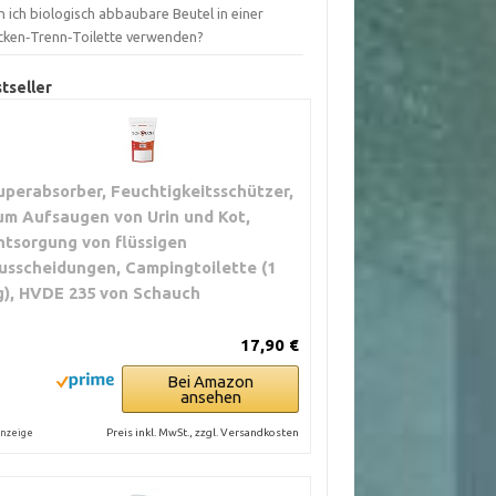
 ich biologisch abbaubare Beutel in einer
cken‑Trenn‑Toilette verwenden?
tseller
uperabsorber, Feuchtigkeitsschützer,
um Aufsaugen von Urin und Kot,
ntsorgung von flüssigen
usscheidungen, Campingtoilette (1
g), HVDE 235 von Schauch
17,90 €
Bei Amazon
ansehen
Preis inkl. MwSt., zzgl. Versandkosten
nzeige