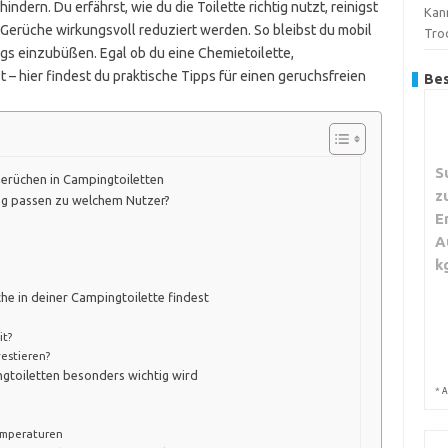
indern. Du erfährst, wie du die Toilette richtig nutzt, reinigst
Kann
erüche wirkungsvoll reduziert werden. So bleibst du mobil
Tro
s einzubüßen. Egal ob du eine Chemietoilette,
 – hier findest du praktische Tipps für einen geruchsfreien
Bes
S
Gerüchen in Campingtoiletten
z
g passen zu welchem Nutzer?
E
A
k
he in deiner Campingtoilette findest
it?
vestieren?
toiletten besonders wichtig wird
*
A
mperaturen