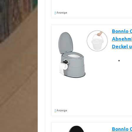
*
Anzeige
Bonnlo C
Abnehmba
Deckel u
*
Anzeige
Bonnlo C