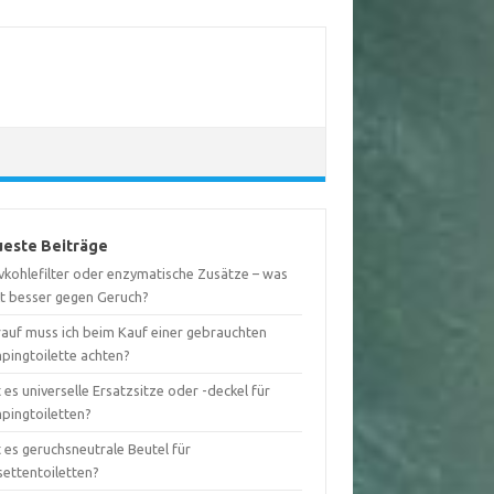
este Beiträge
ivkohlefilter oder enzymatische Zusätze – was
kt besser gegen Geruch?
auf muss ich beim Kauf einer gebrauchten
pingtoilette achten?
 es universelle Ersatzsitze oder -deckel für
pingtoiletten?
 es geruchsneutrale Beutel für
settentoiletten?