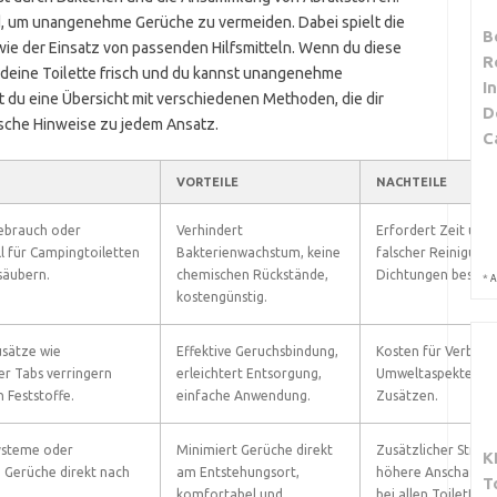
nd, um unangenehme Gerüche zu vermeiden. Dabei spielt die
B
ie der Einsatz von passenden Hilfsmitteln. Wenn du diese
R
eine Toilette frisch und du kannst unangenehme
I
t du eine Übersicht mit verschiedenen Methoden, die dir
D
ische Hinweise zu jedem Ansatz.
C
VORTEILE
NACHTEILE
Gebrauch oder
Verhindert
Erfordert Zeit und D
l für Campingtoiletten
Bakterienwachstum, keine
falscher Reinigung
säubern.
chemischen Rückstände,
Dichtungen beschä
*
A
kostengünstig.
usätze wie
Effektive Geruchsbindung,
Kosten für Verbrau
er Tabs verringern
erleichtert Entsorgung,
Umweltaspekte bei
 Feststoffe.
einfache Anwendung.
Zusätzen.
systeme oder
Minimiert Gerüche direkt
Zusätzlicher Strom
K
e Gerüche direkt nach
am Entstehungsort,
höhere Anschaffung
T
komfortabel und
bei allen Toiletten