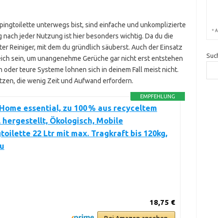
pingtoilette unterwegs bist, sind einfache und unkomplizierte
*
A
nach jeder Nutzung ist hier besonders wichtig. Da du die
uter Reiniger, mit dem du gründlich säuberst. Auch der Einsatz
Suc
ich sein, um unangenehme Gerüche gar nicht erst entstehen
oder teure Systeme lohnen sich in deinem Fall meist nicht.
etzen, die wenig Zeit und Aufwand erfordern.
EMPFEHLUNG
Home essential, zu 100 % aus recyceltem
 hergestellt, Ökologisch, Mobile
oilette 22 Ltr mit max. Tragkraft bis 120kg,
u
18,75 €