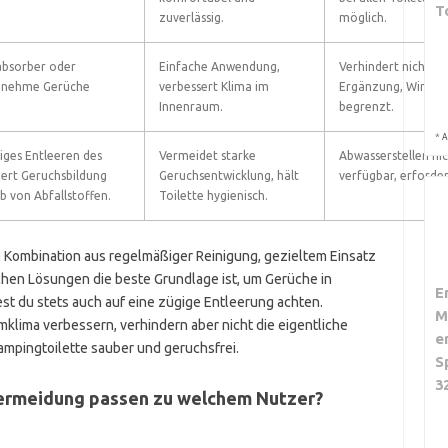
T
zuverlässig.
möglich.
absorber oder
Einfache Anwendung,
Verhindert nicht di
genehme Gerüche
verbessert Klima im
Ergänzung, Wirkung 
Innenraum.
begrenzt.
*
A
ges Entleeren des
Vermeidet starke
Abwasserstellen ni
ert Geruchsbildung
Geruchsentwicklung, hält
verfügbar, erforder
b von Abfallstoffen.
Toilette hygienisch.
 Kombination aus regelmäßiger Reinigung, gezieltem Einsatz
hen Lösungen die beste Grundlage ist, um Gerüche in
E
st du stets auch auf eine zügige Entleerung achten.
M
lima verbessern, verhindern aber nicht die eigentliche
e
Campingtoilette sauber und geruchsfrei.
S
3
ermeidung passen zu welchem Nutzer?