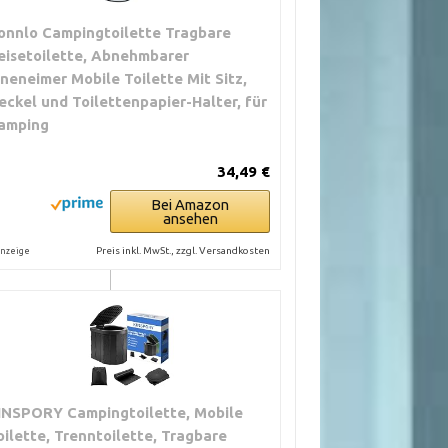
onnlo Campingtoilette Tragbare
eisetoilette, Abnehmbarer
nneneimer Mobile Toilette Mit Sitz,
eckel und Toilettenpapier-Halter, für
amping
34,49 €
Bei Amazon
isziplin, bei
ansehen
 können
digt werden.
Preis inkl. MwSt., zzgl. Versandkosten
nzeige
chsmaterial,
 chemischen
verbrauch,
INSPORY Campingtoilette, Mobile
skosten, nicht
oilette, Trenntoilette, Tragbare
modellen