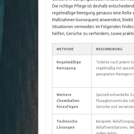
Die richtige Pflege ist deshalb entscheide
regelmäßige Reinigung genauso eine Rolle w
Maßnahmen konsequent anwendest, bleibt d
Situationen vermeiden. Im Folgenden findes
helfen, Gerüche zu verhindern, sowie prakt
METHODE
BESCHREIBUNG
Regelmäßige
Toilette nach jedem 
Reinigung
regelmäßig mit speziel
geeigneten Reinigern 
Weitere
Speziell entwickelte Z
Chemikalien
Flüssigkonzentrate od
hinzufügen
Gerüche und zersetzen
Technische
Beispiele: Belüftungs
Lösungen
Abluftventilatoren, di
außen leiten.