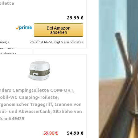
oilette
29,99 €
e Ursache, eher
oft zeitlich
Bei Amazon
ansehen
Preis inkl. MwSt., zzgl. Versandkosten
nzeige
cht immer
t Planung.
nders Campingtoilette COMFORT,
obil-WC Camping-Toilette,
rgonomischer Tragegriff, trennen von
pül- und Abwassertank, Sitzhöhe von
2cm #49429
59,90 €
54,90 €