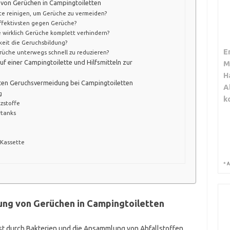
g von Gerüchen in Campingtoiletten
tte reinigen, um Gerüche zu vermeiden?
ffektivsten gegen Gerüche?
wirklich Gerüche komplett verhindern?
keit die Geruchsbildung?
E
rüche unterwegs schnell zu reduzieren?
uf einer Campingtoilette und Hilfsmitteln zur
M
H
ten Geruchsvermeidung bei Campingtoiletten
A
g
k
zstoffe
rtanks
 Kassette
*
A
dung von Gerüchen in Campingtoiletten
st durch Bakterien und die Ansammlung von Abfallstoffen.