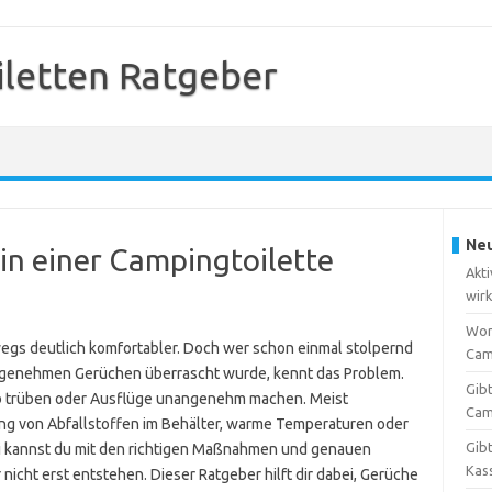
letten Ratgeber
Neu
in einer Campingtoilette
Akt
wir
Wor
gs deutlich komfortabler. Doch wer schon einmal stolpernd
Cam
ngenehmen Gerüchen überrascht wurde, kennt das Problem.
Gibt
b trüben oder Ausflüge unangenehm machen. Meist
Cam
g von Abfallstoffen im Behälter, warme Temperaturen oder
Gibt
ei kannst du mit den richtigen Maßnahmen und genauen
Kas
nicht erst entstehen. Dieser Ratgeber hilft dir dabei, Gerüche