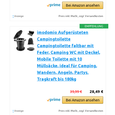
Bei Amazon ansehen
*
Preis inkl. MwSt., zzgl. Versandkosten
Anzeige
EMPFEHLUNG
imodomio Aufgerüsteten
Campingtoilette
Campingtoilette faltbar mit
Feder, Camping WC mit Deckel,
Mobile Toilette mit 10
Müllsäcke, ideal für Camping,
Wandern, Angeln, Partys.
Tragkraft bis 180kg
39,99 €
28,49 €
Bei Amazon ansehen
*
Preis inkl. MwSt., zzgl. Versandkosten
Anzeige