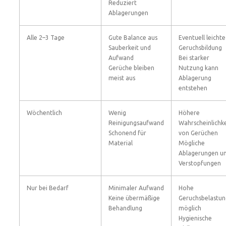
Reduziert
Ablagerungen
Alle 2–3 Tage
Gute Balance aus
Eventuell leichte
Sauberkeit und
Geruchsbildung
Aufwand
Bei starker
Gerüche bleiben
Nutzung kann
meist aus
Ablagerung
entstehen
Wöchentlich
Wenig
Höhere
Reinigungsaufwand
Wahrscheinlichke
Schonend für
von Gerüchen
Material
Mögliche
Ablagerungen u
Verstopfungen
Nur bei Bedarf
Minimaler Aufwand
Hohe
Keine übermäßige
Geruchsbelastun
Behandlung
möglich
Hygienische