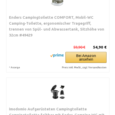
Enders Campingtoilette COMFORT, Mobil-WC
Camping-Toilette, ergonomischer Tragegriff,
trennen von Spül- und Abwassertank, Sitzhöhe von
32cm #49429
59,90 €
54,90 €
Bei Amazon
ansehen
*
Preis inkl. MwSt., zzgl. Versandkosten
Anzeige
imodomio Aufgerüsteten Campingtoilette
Campingtoilette faltbar mit Feder, Camping WC mit