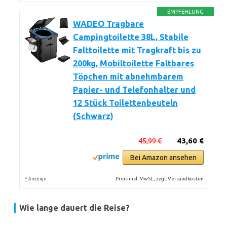
EMPFEHLUNG
WADEO Tragbare
Campingtoilette 38L, Stabile
Falttoilette mit Tragkraft bis zu
200kg, Mobiltoilette Faltbares
Töpchen mit abnehmbarem
Papier- und Telefonhalter und
12 Stück Toilettenbeuteln
(Schwarz)
45,99 €
43,60 €
Bei Amazon ansehen
*
Preis inkl. MwSt., zzgl. Versandkosten
Anzeige
Wie lange dauert die Reise?