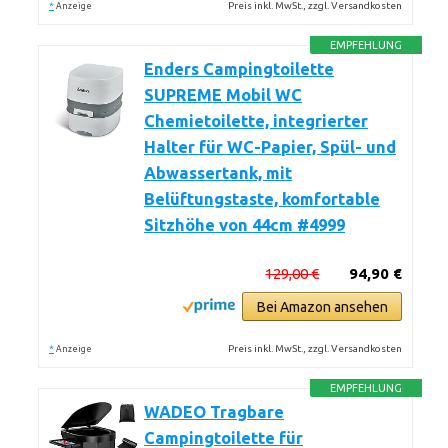
*
Preis inkl. MwSt., zzgl. Versandkosten
Anzeige
EMPFEHLUNG
Enders Campingtoilette
SUPREME Mobil WC
Chemietoilette, integrierter
Halter für WC-Papier, Spül- und
Abwassertank, mit
Belüftungstaste, komfortable
Sitzhöhe von 44cm #4999
129,00 €
94,90 €
Bei Amazon ansehen
*
Preis inkl. MwSt., zzgl. Versandkosten
Anzeige
EMPFEHLUNG
WADEO Tragbare
Campingtoilette für