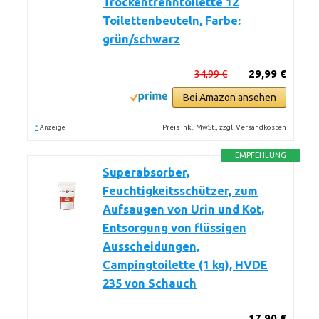
Trockentrenntoilette 12
Toilettenbeuteln, Farbe:
grün/schwarz
34,99 €
29,99 €
Bei Amazon ansehen
*
Preis inkl. MwSt., zzgl. Versandkosten
Anzeige
EMPFEHLUNG
Superabsorber,
Feuchtigkeitsschützer, zum
Aufsaugen von Urin und Kot,
Entsorgung von flüssigen
Ausscheidungen,
Campingtoilette (1 kg), HVDE
235 von Schauch
17,90 €