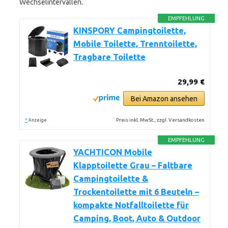
Wechselintervallen.
EMPFEHLUNG
KINSPORY Campingtoilette,
Mobile Toilette, Trenntoilette,
Tragbare Toilette
29,99 €
Bei Amazon ansehen
*
Preis inkl. MwSt., zzgl. Versandkosten
Anzeige
EMPFEHLUNG
YACHTICON Mobile
Klapptoilette Grau – Faltbare
Campingtoilette &
Trockentoilette mit 6 Beuteln –
kompakte Notfalltoilette für
Camping, Boot, Auto & Outdoor