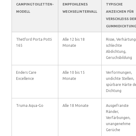
CAMPINGTOILETTEN-
EMPFOHLENES
TYPISCHE
MODELL
WECHSELINTERVALL
ANZEICHEN FÜR
VERSCHLEISS DER 
UMMIDICHTUNG
Thetford Porta Potti
Alle 12 bis 18
Risse, Verhärtung
165
Monate
schlechte
Abdichtung,
Geruchsbildung
Enders Care
Alle 10 bis 15
Verformungen,
Excellence
Monate
undichte Stellen,
spürbare Härte d
Dichtung
Truma Aqua-Go
Alle 18 Monate
Ausgefranste
Ränder,
Verfärbungen,
unangenehme
Gerüche