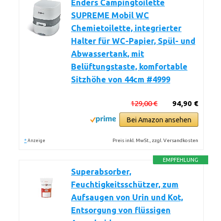
Enders Campingtoilette
SUPREME Mobil WC
Chemietoilette, integrierter
Halter für WC-Papier, Spül- und
Abwassertank, mit
Belüftungstaste, komfortable
Sitzhöhe von 44cm #4999
129,00 €
94,90 €
Bei Amazon ansehen
*
Preis inkl. MwSt., zzgl. Versandkosten
Anzeige
EMPFEHLUNG
Superabsorber,
Feuchtigkeitsschützer, zum
Aufsaugen von Urin und Kot,
Entsorgung von flüssigen