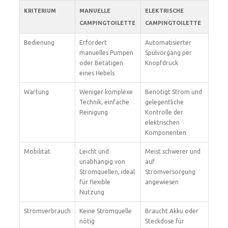
KRITERIUM
MANUELLE
ELEKTRISCHE
CAMPINGTOILETTE
CAMPINGTOILETTE
Bedienung
Erfordert
Automatisierter
manuelles Pumpen
Spülvorgang per
oder Betätigen
Knopfdruck
eines Hebels
Wartung
Weniger komplexe
Benötigt Strom und
Technik, einfache
gelegentliche
Reinigung
Kontrolle der
elektrischen
Komponenten
Mobilität
Leicht und
Meist schwerer und
unabhängig von
auf
Stromquellen, ideal
Stromversorgung
für flexible
angewiesen
Nutzung
Stromverbrauch
Keine Stromquelle
Braucht Akku oder
nötig
Steckdose für