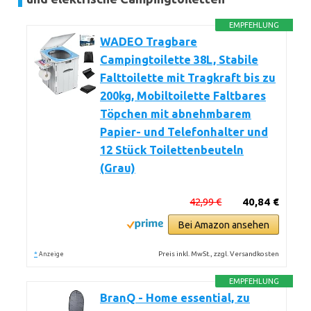
EMPFEHLUNG
WADEO Tragbare
Campingtoilette 38L, Stabile
Falttoilette mit Tragkraft bis zu
200kg, Mobiltoilette Faltbares
Töpchen mit abnehmbarem
Papier- und Telefonhalter und
12 Stück Toilettenbeuteln
(Grau)
42,99 €
40,84 €
Bei Amazon ansehen
*
Preis inkl. MwSt., zzgl. Versandkosten
Anzeige
EMPFEHLUNG
BranQ - Home essential, zu