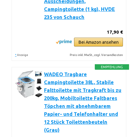
Ausscheidungen,
Campingtoilette (1 kg), HVDE
235 von Schauch
17,90 €
Bei Amazon ansehen
*
Preis inkl. MwSt., zzgl. Versandkosten
Anzeige
EMPFEHLUNG
WADEO Tragbare
Campingtoilette 38L, Stabile
Falttoilette mit Tragkraft bis zu
200kg, Mobiltoilette Faltbares
Töpchen mit abnehmbarem
Papier- und Telefonhalter und
12 Stück Toilettenbeuteln
(Grau)