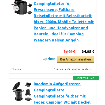
Campingtoilette für
Erwachsene, Faltbare
Reisetoilette mit Belastbarkeit
bis zu 200kg, Mobile Toilette mit
Papier- und Handyhalter und
Beuteln, ideal für Camping
Wandern Reisen Angeln
36,99 €
34,85 €
Bei Amazon ansehen
*
Preis inkl. MwSt., zzgl. Versandkosten
Anzeige
EMPFEHLUNG
imodomio Aufgerüsteten
Campingtoilette
Campingtoilette faltbar mit
Feder, Camping WC mit Deckel,