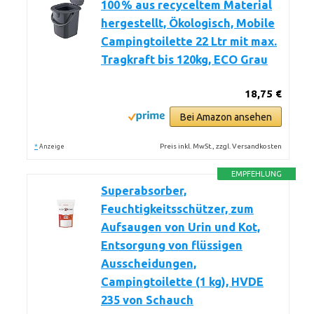
100 % aus recyceltem Material
hergestellt, Ökologisch, Mobile
Campingtoilette 22 Ltr mit max.
Tragkraft bis 120kg, ECO Grau
18,75 €
Bei Amazon ansehen
*
Preis inkl. MwSt., zzgl. Versandkosten
Anzeige
EMPFEHLUNG
Superabsorber,
Feuchtigkeitsschützer, zum
Aufsaugen von Urin und Kot,
Entsorgung von flüssigen
Ausscheidungen,
Campingtoilette (1 kg), HVDE
235 von Schauch