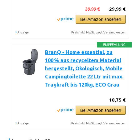
39,99 €
29,99 €
Bei Amazon ansehen
*
Preis inkl. MwSt., zzgl. Versandkosten
Anzeige
EMPFEHLUNG
BranQ - Home essential, zu
100 % aus recyceltem Material
hergestellt, Ökologisch, Mobile
Campingtoilette 22 Ltr mit max.
Tragkraft bis 120kg, ECO Grau
18,75 €
Bei Amazon ansehen
*
Preis inkl. MwSt., zzgl. Versandkosten
Anzeige