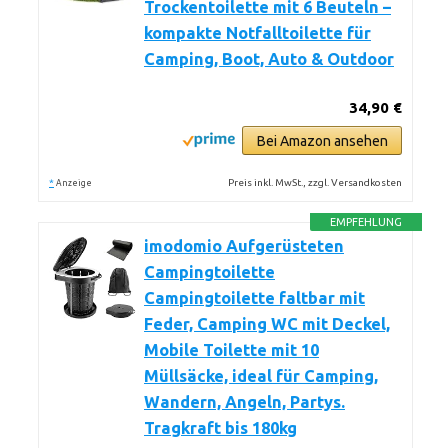
Trockentoilette mit 6 Beuteln –
kompakte Notfalltoilette für
Camping, Boot, Auto & Outdoor
34,90 €
Bei Amazon ansehen
*
Preis inkl. MwSt., zzgl. Versandkosten
Anzeige
EMPFEHLUNG
imodomio Aufgerüsteten
Campingtoilette
Campingtoilette faltbar mit
Feder, Camping WC mit Deckel,
Mobile Toilette mit 10
Müllsäcke, ideal für Camping,
Wandern, Angeln, Partys.
Tragkraft bis 180kg