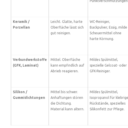
Punktverschmutzungen
Keramik /
Leicht. Glatte, harte
WC-Reiniger,
Porzellan
Oberfläche lässt sich
Backpulver, Essig, milde
gut reinigen.
Scheuermittel ohne
harte Körnung.
Verbundwerkstoffe
Mittel. Oberfläche
Mildes Spülmittel,
(GFK, Laminat)
kann empfindlich auf
spezielle Gelcoat- oder
Abrieb reagieren.
GFK-Reiniger.
Silikon /
Mittel bis schwer.
Mildes Spülmittel,
Gummidichtungen
Anhaftungen stören
Isopropanol für klebrig
die Dichtung.
Rückstände, spezielles
Material kann altern.
Silikonfett zur Pflege.