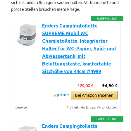
sich mit milden Reinigern sauber halten. Verbundstoffe und
poröse Stellen brauchen mehr Pflege.
EMPFEHLUNG
Enders Campingtoilette
SUPREME Mobil WC
Chemietoilette, integrierter
Halter für WC-Papier, Spül- und
Abwassertank, mit
Belüftungstaste, komfortable
Sitzhöhe von 44cm #4999
129,00 €
94,90 €
Bei Amazon ansehen
*
Preis inkl. MwSt., zzgl. Versandkosten
Anzeige
EMPFEHLUNG
Enders Campingtoilette