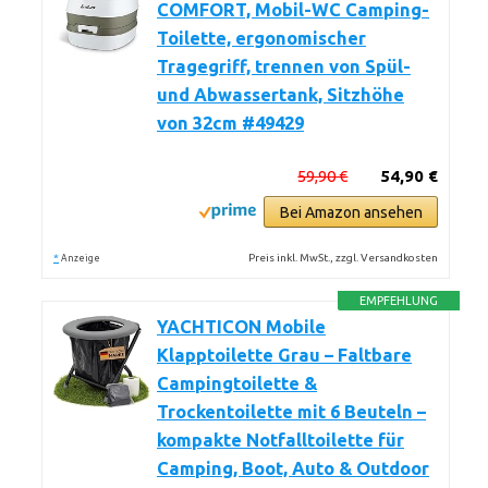
COMFORT, Mobil-WC Camping-
Toilette, ergonomischer
Tragegriff, trennen von Spül-
und Abwassertank, Sitzhöhe
von 32cm #49429
59,90 €
54,90 €
Bei Amazon ansehen
*
Preis inkl. MwSt., zzgl. Versandkosten
Anzeige
EMPFEHLUNG
YACHTICON Mobile
Klapptoilette Grau – Faltbare
Campingtoilette &
Trockentoilette mit 6 Beuteln –
kompakte Notfalltoilette für
Camping, Boot, Auto & Outdoor