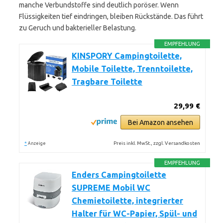
manche Verbundstoffe sind deutlich poröser. Wenn
Flüssigkeiten tief eindringen, bleiben Rückstände. Das führt
zu Geruch und bakterieller Belastung.
EMPFEHLUNG
KINSPORY Campingtoilette,
Mobile Toilette, Trenntoilette,
Tragbare Toilette
29,99 €
Bei Amazon ansehen
*
Preis inkl. MwSt., zzgl. Versandkosten
Anzeige
EMPFEHLUNG
Enders Campingtoilette
SUPREME Mobil WC
Chemietoilette, integrierter
Halter für WC-Papier, Spül- und