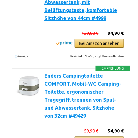
Abwassertank, mit
Belüftungstaste, komfortable
Sitzhöhe von 44cm #4999
129,00 €
94,90 €
Bei Amazon ansehen
*
Preis inkl. MwSt., zzgl. Versandkosten
Anzeige
EMPFEHLUNG
Enders Campingtoilette
COMFORT, Mobil-WC Camping-
Toilette, ergonomischer
Tragegriff, trennen von Spül-
und Abwassertank, Sitzhöhe
von 32cm #49429
59,90 €
54,90 €